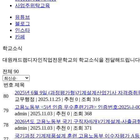
사업주위탁교육
유튜브
블로그
인스타
카페
학교소식
대원캐드캠디자인직업전문학교의 학교소식을 전달해드립니다
전체 90
번호
제목
2025년 6월 9일 (과정평가형)기계설계산업기사 자격증취
80
교무행정
|
2025.11.25
|
추천 0
|
조회 316
고용노동부 <5년 인증 우수훈련기관> 인증번호:2025나-007-3 (2
79
admin
|
2025.11.03
|
추천 0
|
조회 368
2026년도 고용노동부 국기 구직자(6개)/기계설계-사출금형
78
admin
|
2025.11.03
|
추천 0
|
조회 371
국기과정 기계제품설계 훈련 고용노동부 이수자평가 A
77