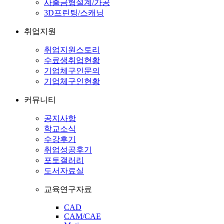
사출금형설계/가공
3D프린팅/스캐닝
취업지원
취업지원스토리
수료생취업현황
기업체구인문의
기업체구인현황
커뮤니티
공지사항
학교소식
수강후기
취업성공후기
포토갤러리
도서자료실
교육연구자료
CAD
CAM/CAE