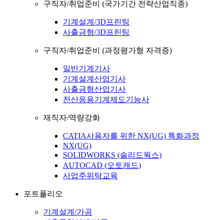
구직자/취업준비 (국가기간 전략산업직종)
기계설계/3D프린팅
사출금형/3D프린팅
구직자/취업준비 (과정평가형 자격증)
일반기계기사
기계설계산업기사
사출금형산업기사
전산응용기계제도기능사
재직자/역량강화
CATIA사용자를 위한 NX(UG) 특화과정
NX(UG)
SOLIDWORKS (솔리드웍스)
AUTOCAD (오토캐드)
사업주위탁교육
포트폴리오
기계설계/가공