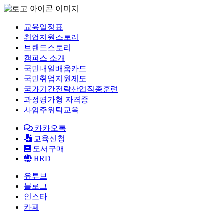
교육일정표
취업지원스토리
브랜드스토리
캠퍼스 소개
국민내일배움카드
국민취업지원제도
국가기간전략산업직종훈련
과정평가형 자격증
사업주위탁교육
카카오톡
교육신청
도서구매
HRD
유튜브
블로그
인스타
카페