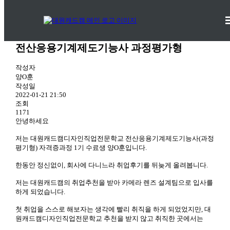
취업성공후기
대원캐드캠디자인직업전문학교의 취업성공후기를 전달해드립니다.
전산응용기계제도기능사 과정평가형
작성자
양O훈
작성일
2022-01-21 21:50
조회
1171
안녕하세요
저는 대원캐드캠디자인직업전문학교 전산응용기계제도기능사(과정
평기형) 자격증과정 1기 수료생 양O훈입니다.
한동안 정신없이, 회사에 다니느라 취업후기를 뒤늦게 올려봅니다.
저는 대원캐드캠의 취업추천을 받아 카메라 렌즈 설계팀으로 입사를
하게 되었습니다.
첫 취업을 스스로 해보자는 생각에 빨리 취직을 하게 되었었지만, 대
원캐드캠디자인직업전문학교 추천을 받지 않고 취직한 곳에서는