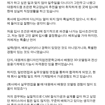
제가 하고 싶은 일과 맞지 않아 일주일을 다니다가 그만두고 나왔고
대원캐드캠 조은련 학교장님의 추천을 받아 취직하게 된 곳에 입사해
현재 성실히 직장생활을 하고 있습니다.
회사에 입사하여 다닌지는 얼마 되지 않아 확실하진 않으나, 이 회사
에 들어오길 잘했다는 생각이 듭니다.
처음 입사 조건은 베트남에 장기적으로 파견을 나가는 입사조건이었
고, 저는 많은 고민 끝에 입사를 결정했습니다. 베트남을 가야 하지만,
저에게는 특출난 언어
실력(영어, 베트남어)이나 경력이 있었던 것도 아니었거니와, 특별한
경험이 있는 것도 아니였습니다.
단지, 대원캐드캠디자인직업전문학교에서 배웠던 3D 모델링과 전산
응용기계제도기능사 자격증만 있을 뿐이었습니다.
하지만, 일반면접과 실무모델링 면접을 통하여 합격하게 되었고, 현
재 회사 설계팀 일도 하며 기계팀에서 가공경험도 하고 있습니다.
(회사에서 실무면접을 볼 때 대원에서 배웠던 모델링 경험이 많이 도
움이 되었죠^^)
저의 경우에는 실질적으로 CAM 절삭가공과 설계를 같이 하고 싶었
던 케이스여서 힘든 일도 많지만, 꾸준히 배워가고 있다는 생각가운
데 좋은 마음으로 회사를 다니고 있습니다.