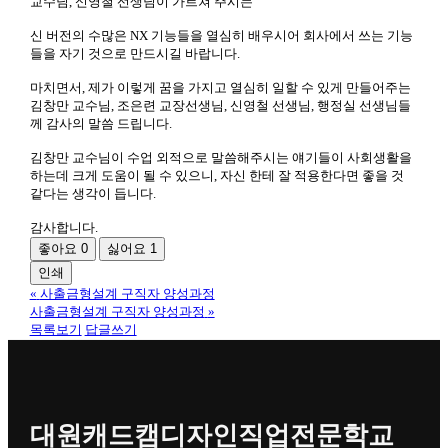
교수님, 신영철 선생님이 가르쳐 주시는
신 버전의 수많은 NX 기능들을 열심히 배우시어 회사에서 쓰는 기능
들을 자기 것으로 만드시길 바랍니다.
마치면서, 제가 이렇게 꿈을 가지고 열심히 일할 수 있게 만들어주는
김창만 교수님, 조은련 교장선생님, 신영철 선생님, 행정실 선생님들
께 감사의 말씀 드립니다.
김창만 교수님이 수업 외적으로 말씀해주시는 얘기들이 사회생활을
하는데 크게 도움이 될 수 있으니, 자신 한테 잘 적용한다면 좋을 것
같다는 생각이 듭니다.
감사합니다.
좋아요
0
싫어요
1
인쇄
«
사출금형설계 구직자 양성과정
사출금형설계 구직자 양성과정
»
목록보기
답글쓰기
대원캐드캠디자인직업전문학교