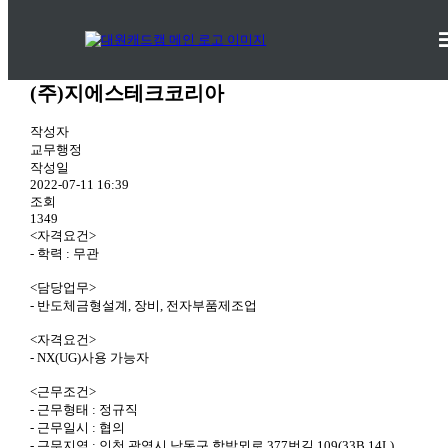
기업체구인현황
취업지원 >
기업체구인현황
(주)지에스테크코리아
작성자
교무행정
작성일
2022-07-11 16:39
조회
1349
<자격요건>
- 학력 : 무관
<담당업무>
- 반도체금형설계, 장비, 전자부품제조업
<자격요건>
- NX(UG)사용 가능자
<근무조건>
- 근무형태 : 정규직
- 근무일시 : 협의
- 근무지역 : 인천 광역시 남동구 함박뫼로 377번길 109(33B 14L)