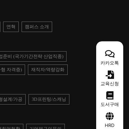
연혁
캠퍼스 소개
업준비 (국가기간전략 산업직종)
카카오톡
형 자격증)
재직자/역량강화
교육신청
형설계/가공
3D프린팅/스캐닝
도서구매
HRD
생취업현황
기업체구인문의