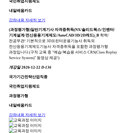
국민취업지원제도
내일배움카드
강좌내용 자세히 보기
(과정평가형)일반기계기사 자격증취득(NX/솔리드웍스/인벤터/
기계설계/전산응용기계제도/AutoCAD/3D/2D캐드)_B
학력/
전공무관! 기본적으로 3D프린터운용기능사 취득외
전산응용기계제도기능사 자격증취득을 포함한 과정평가형
과정입니다.(구직 교육 중 "예습/복습용 서비스 CRS(Class Replay
Service System)" 동영상 제공!)
개강일
2026-12-22
D-136
국가기간전략산업직종
국민취업지원제도
과정평가형
내일배움카드
강좌내용 자세히 보기