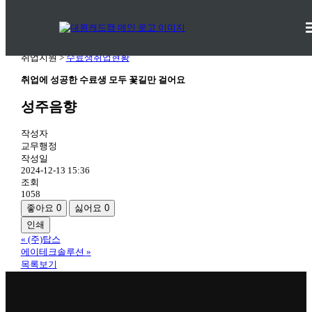
수료생취업현황
취업지원 >
수료생취업현황
취업에 성공한 수료생 모두 꽃길만 걸어요
성주음향
작성자
교무행정
작성일
2024-12-13 15:36
조회
1058
좋아요
0
싫어요
0
인쇄
«
(주)탑스
에이테크솔루션
»
목록보기