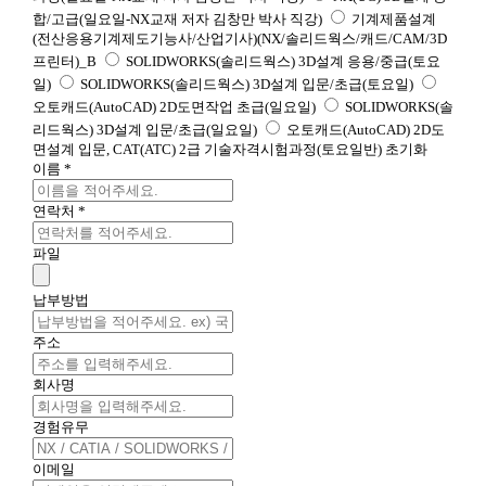
합/고급(일요일-NX교재 저자 김창만 박사 직강)
기계제품설계
(전산응용기계제도기능사/산업기사)(NX/솔리드웍스/캐드/CAM/3D
프린터)_B
SOLIDWORKS(솔리드웍스) 3D설계 응용/중급(토요
일)
SOLIDWORKS(솔리드웍스) 3D설계 입문/초급(토요일)
오토캐드(AutoCAD) 2D도면작업 초급(일요일)
SOLIDWORKS(솔
리드웍스) 3D설계 입문/초급(일요일)
오토캐드(AutoCAD) 2D도
면설계 입문, CAT(ATC) 2급 기술자격시험과정(토요일반)
초기화
이름
*
연락처
*
파일
납부방법
주소
회사명
경험유무
이메일