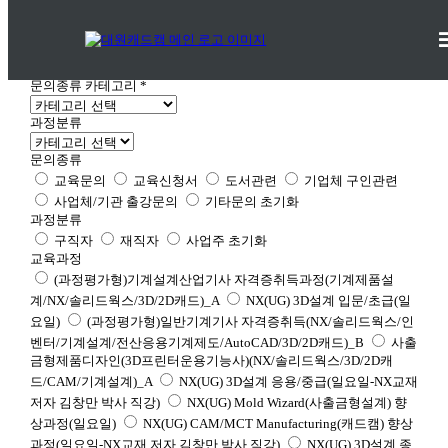
온라인문의
(직통 전화상담 : 031-251-4512)
문의종류 카테고리
*
과정분류
문의종류
교육문의
교육신청서
도서관련
기업체 구인관련
사업체/기관 출강문의
기타문의
초기화
과정분류
구직자
재직자
사업주
초기화
교육과정
(과정평가형)기계설계산업기사 자격증취득과정(기계제품설
계/NX/솔리드웍스/3D/2D캐드)_A
NX(UG) 3D설계 입문/초급(일
요일)
(과정평가형)일반기계기사 자격증취득(NX/솔리드웍스/인
벤터/기계설계/전산응용기계제도/AutoCAD/3D/2D캐드)_B
사출
금형제품디자인(3D프린터운용기능사)(NX/솔리드웍스/3D/2D캐
드/CAM/기계설계)_A
NX(UG) 3D설계 응용/중급(일요일-NX교재
저자 김창만 박사 직강)
NX(UG) Mold Wizard(사출금형설계) 향
상과정(일요일)
NX(UG) CAM/MCT Manufacturing(캐드캠) 향상
과정(일요일-NX교재 저자 김창만 박사 직강)
NX(UG) 3D설계 종