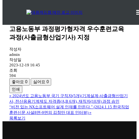
연혁
기관소개 >
연혁
고용노동부 과정평가형자격 우수훈련교육
과정(사출금형산업기사) 지정
작성자
admin
작성일
2023-12-19 16:45
조회
594
좋아요
0
싫어요
0
인쇄
«
2024년도 고용노동부 국기 구직자(5개)/기계설계-사출금형산업기
사, 전산응용기계제도 자격증(A,B 6개), 재직자(10개) 과정 승인
“비전 있는 NX소프트웨어 설계 인재를 만든다.” (2024.1.15 한국직업
훈련신문 사설8면-9면의 김창만 대표 인터뷰)
»
목록보기