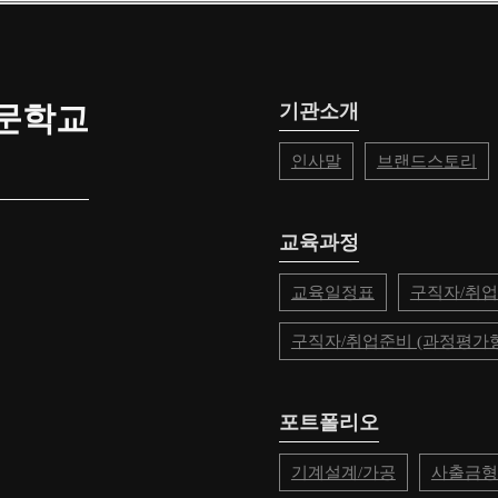
문학교
기관소개
인사말
브랜드스토리
교육과정
교육일정표
구직자/취업
구직자/취업준비 (과정평가형
포트폴리오
기계설계/가공
사출금형