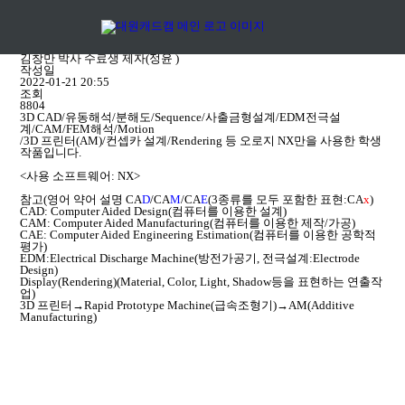
portfolio
사출금형설계 과정 수료생 작품
사출금형설계·가공
제작자
김창만 박사 수료생 제자(정윤 )
작성일
2022-01-21 20:55
조회
8804
3D CAD/유동해석/분해도/Sequence/사출금형설계/EDM전극설
계/CAM/FEM해석/Motion
/3D 프린터(AM)/컨셉카 설계/Rendering 등 오로지 NX만을 사용한 학생
작품입니다.
<사용 소프트웨어: NX>
참고(영어 약어 설명 CA
D
/CA
M
/CA
E
(3종류를 모두 포함한 표현:CA
x
)
CAD: Computer Aided Design(컴퓨터를 이용한 설계)
CAM: Computer Aided Manufacturing(컴퓨터를 이용한 제작/가공)
CAE: Computer Aided Engineering Estimation(컴퓨터를 이용한 공학적
평가)
EDM:Electrical Discharge Machine(방전가공기, 전극설계:Electrode
Design)
Display(Rendering)(Material, Color, Light, Shadow등을 표현하는 연출작
업)
3D 프린터→Rapid Prototype Machine(급속조형기)→AM(Additive
Manufacturing)