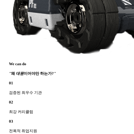
We can do
"
왜
대원
이어야만 하는가?
"
01
검증된 최우수 기관
02
최강 커리큘럼
03
전폭적 취업지원