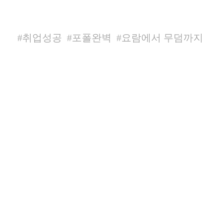
#취업성공
#포폴완벽
#요람에서 무덤까지