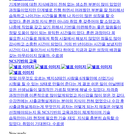
기계분야에 대한 지식배경이 전혀 없는 생소한 부분이 많이 있었던
과정들이었지만 단계별로 진행 하면서 어려웠던 부분을 잘 정리해서
습득하고 나아가는 시간들을 통해 나 자신이 많은 성장을 할 수
있었다. 훈련 과정 지식 뿐만 아니라 취업 후 갖추어야 할 소양교과.
나중에 직업을 갖고 살기 위해서 기반을 마련해주는 좋은 말씀들이
정말 도움이 많이 되는 유익한 시간들이 었다. 훈련 과정마다 꼭
필요한 시간들로 채워져 학창 시절에서 해보지 않았던 점들도 많아
감사하고 소중한 시간이 되었다. 거의 반 년이라는 시간을 보냈지만
시간이 다시 돌아가서 시작한다 하여도 지금과 같은 성장의 배경을
갖는 마무리이지 않을까.
수료생
NCS기반의 교육
정말 아무것도 모르는 백지상태인 사람을 6개월만에 산업기사
시험을 칠 수 있는 상태로 만들어 준다는 게 결코 쉬운 일이 아닐텐데
모든 선생님들이 열정적인 가르침 덕분에 해낼 수 있었다. 자격증
과정인만큼 이론적으로 많이알게되었고 자신감을 많이 얻은 것 같다.
수강전에는 사출금형설계라는 분야의 지식이 전혀 없었으나 수강 후
사출금형설계라는게 무엇인지 공차는 어떻게 되는지 재질은 어떻게
선정해야되는지 등 NCS기반의 교육과정이 체계적이며 기술
습득만아니라 현장에 필요한 기술, 태도, 지식을 충분히 습득할 수
있었다. 취업이 기대된다.
수료생
Now ready