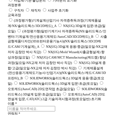
사업체/기관 출강문의
기타문의
초기화
과정분류
구직자
재직자
사업주
초기화
교육과정
(과정평가형)기계설계산업기사 자격증취득과정(기계제품설
계/NX/솔리드웍스/3D/2D캐드)_A
NX(UG) 3D설계 입문/초급(일
요일)
(과정평가형)일반기계기사 자격증취득(NX/솔리드웍스/인
벤터/기계설계/전산응용기계제도/AutoCAD/3D/2D캐드)_B
사출
금형제품디자인(3D프린터운용기능사)(NX/솔리드웍스/3D/2D캐
드/CAM/기계설계)_A
NX(UG) 3D설계 응용/중급(일요일-NX교재
저자 김창만 박사 직강)
NX(UG) Mold Wizard(사출금형설계) 향
상과정(일요일)
NX(UG) CAM/MCT Manufacturing(캐드캠) 향상
과정(일요일-NX교재 저자 김창만 박사 직강)
NX(UG) 3D설계 종
합/고급(일요일-NX교재 저자 김창만 박사 직강)
기계제품설계
(전산응용기계제도기능사/산업기사)(NX/솔리드웍스/캐드/CAM/3D
프린터)_B
SOLIDWORKS(솔리드웍스) 3D설계 응용/중급(토요
일)
SOLIDWORKS(솔리드웍스) 3D설계 입문/초급(토요일)
오토캐드(AutoCAD) 2D도면작업 초급(일요일)
SOLIDWORKS(솔
리드웍스) 3D설계 입문/초급(일요일)
오토캐드(AutoCAD) 2D도
면설계 입문, CAT(ATC) 2급 기술자격시험과정(토요일반)
초기화
이름
*
연락처
*