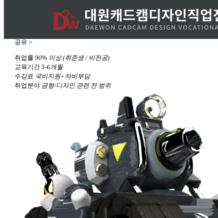
사출금형+3D 프린팅
수강후기 >
온라인문의 >
카톡상담 >
공유 >
취업률
90% 이상
(취준생 / 비전공)
교육기간
5-6개월
수강료
국비지원+자비부담
취업분야
금형/디자인 관련 전 범위