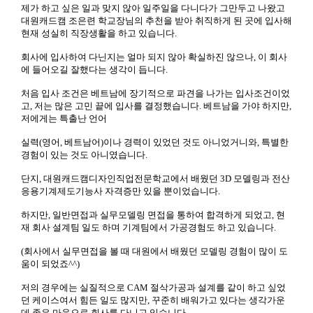
제가 하고 싶은 일과 맞지 않아 일주일을 다니다가 그만두고 나왔고
대원캐드캠 조은련 학교장님의 추천을 받아 취직하게 된 곳에 입사해
현재 성실히 직장생활을 하고 있습니다.
회사에 입사하여 다닌지는 얼마 되지 않아 확실하진 않으나, 이 회사
에 들어오길 잘했다는 생각이 듭니다.
처음 입사 조건은 베트남에 장기적으로 파견을 나가는 입사조건이었
고, 저는 많은 고민 끝에 입사를 결정했습니다. 베트남을 가야 하지만,
저에게는 특출난 언어
실력(영어, 베트남어)이나 경력이 있었던 것도 아니었거니와, 특별한
경험이 있는 것도 아니였습니다.
단지, 대원캐드캠디자인직업전문학교에서 배웠던 3D 모델링과 전산
응용기계제도기능사 자격증만 있을 뿐이었습니다.
하지만, 일반면접과 실무모델링 면접을 통하여 합격하게 되었고, 현
재 회사 설계팀 일도 하며 기계팀에서 가공경험도 하고 있습니다.
(회사에서 실무면접을 볼 때 대원에서 배웠던 모델링 경험이 많이 도
움이 되었죠^^)
저의 경우에는 실질적으로 CAM 절삭가공과 설계를 같이 하고 싶었
던 케이스여서 힘든 일도 많지만, 꾸준히 배워가고 있다는 생각가운
데 좋은 마음으로 회사를 다니고 있습니다.