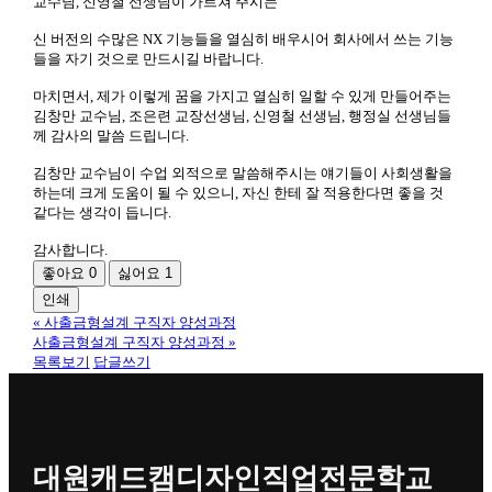
교수님, 신영철 선생님이 가르쳐 주시는
신 버전의 수많은 NX 기능들을 열심히 배우시어 회사에서 쓰는 기능
들을 자기 것으로 만드시길 바랍니다.
마치면서, 제가 이렇게 꿈을 가지고 열심히 일할 수 있게 만들어주는
김창만 교수님, 조은련 교장선생님, 신영철 선생님, 행정실 선생님들
께 감사의 말씀 드립니다.
김창만 교수님이 수업 외적으로 말씀해주시는 얘기들이 사회생활을
하는데 크게 도움이 될 수 있으니, 자신 한테 잘 적용한다면 좋을 것
같다는 생각이 듭니다.
감사합니다.
좋아요
0
싫어요
1
인쇄
«
사출금형설계 구직자 양성과정
사출금형설계 구직자 양성과정
»
목록보기
답글쓰기
대원캐드캠디자인직업전문학교