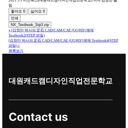
2021.5.1 비전북스(대원캐드캠디자인직업전문학교) 저자 김창만 올
림
좋아요
0
싫어요
0
인쇄
NX_Textbook_Stp3.zip
«
[김창만 박사의 定石 CAD/CAM/CAE (UG)NX] 예제
Textbook2(STEP 파일)
[김창만 박사의 定石 CAD/CAM/CAE (UG)NX] 예제 Textbook4(STEP
파일)
»
목록보기
대원캐드캠디자인직업전문학교
Contact us