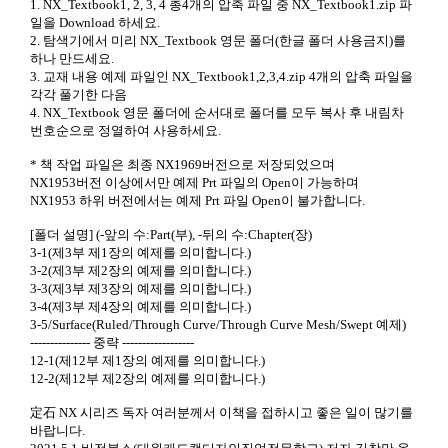
1. NX_Textbook1, 2, 3, 4 총4개의 압축 파일 중 NX_Textbook1.zip 파
일을 Download 하세요.
2. 탐색기에서 미리 NX_Textbook 영문 폴더(한글 폴더 사용금지)를
하나 만드세요.
3. 교재 내용 예제 파일인 NX_Textbook1,2,3,4.zip 4개의 압축 파일을
각각 풀기한 다음
4. NX_Textbook 영문 폴더에 순서대로 폴더를 모두 복사 후 내림차
번호순으로 정열하여 사용하세요.
* 책 작업 파일은 최종 NX1969버전으로 저장되었으며
NX1953버전 이상에서만 예제 Prt 파일의 Open이 가능하며
NX1953 하위 버전에서는 예제 Prt 파일 Open이 불가합니다.
[폴더 설명] (-앞의 수:Part(부), -뒤의 수:Chapter(장)
3-1(제3부 제1장의 예제를 의미합니다.)
3-2(제3부 제2장의 예제를 의미합니다.)
3-3(제3부 제3장의 예제를 의미합니다.)
3-4(제3부 제4장의 예제를 의미합니다.)
3-5/Surface(Ruled/Through Curve/Through Curve Mesh/Swept 예제)
--------------- 중략 ------------------
12-1(제12부 제1장의 예제를 의미합니다.)
12-2(제12부 제2장의 예제를 의미합니다.)
定石 NX 시리즈 독자 여러분께서 이책을 접하시고 좋은 일이 많기를
바랍니다.