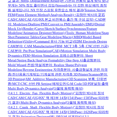
교 결과: Stress, Displacement Result)은 기존의 전통적 설계 방식 보다
무게는 50% 정도 줄이면서 강도(Strength)는 더 강한 위상 배치 최적
화 설계입니다. NX 인장 스프링 유한요소 해석 결과(Tension Spring
FEM(Finite Element Method) Analysis Result) <김창만 박사의 定石
CAD/CAM/CAE (UG)NX 본교 비전북스 출간 책 구성 요약> CAD분
야: Modeling/Drafting/PMI/Convert to PMI/Assembly/DMU(Digital
Mock Up)/Render (Curve/Sketch/Surface/Synchronous/Feature
Modeling/Animation Designer/Motion) (Tools: Human Modeling/Snap
Shot/Parameter Tables/Gear Modeling/Macro) MBD(Model Based
Definition)/Utility(Command 유사 기능 비교)/EDM Electrode Design
CAM분야: CAM Manufacturing(FBM, MCT 3축, 5축, CNC선반 가공)
CAE분야: Pre/Post Simulation(CAE)/Motion Simulation Multi Body
Dynamics FEM+Motion Simulation 프레스금형분야: Sheet
Metal/Spring Back/Analyze Formability One-Step 사출금형분야:
Mold Wizard 컨셉/역설계분야: Realize Shape/Polygon
Modeling/Reverse Engineering 자격증분야: 사출금형설계 관련 자격
증/전산응용기계제도/기계설계 관련 자격증 3D Printer/Scanner분야:
3D Printing(AM: Additive Manufacturing)/3D Scanning 부록: 단위변
환/MCT-CNC 선반 PB Setting/예제도면/G-M Code/3D PDF설정-출력
Multi Body Dynamics Analysis(다물체 동력학 해석)
(14.1.1_Electric_Fan_Flexible Body Motion) ("김창만 박사의 정석
CAD/CAM/CAE (UG)NX" 책 제3부 14장(1541Page~1585Page 따라하
기 결과) Multi Body Dynamics Analysis(다물체 동력학 해석)
(14.2.1_Crank_Shaft_Flexible Body Motion) ("김창만 박사의 정석
CAD/CAM/CAE (UG)NX" 책 제3부 14장(1586Page~1626Page 따라하
기 결과) Animation Designer(에니메이션 설계자)(14.3.1