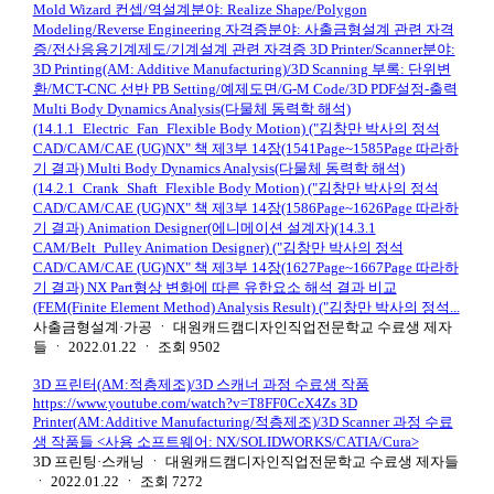
Mold Wizard 컨셉/역설계분야: Realize Shape/Polygon
Modeling/Reverse Engineering 자격증분야: 사출금형설계 관련 자격
증/전산응용기계제도/기계설계 관련 자격증 3D Printer/Scanner분야:
3D Printing(AM: Additive Manufacturing)/3D Scanning 부록: 단위변
환/MCT-CNC 선반 PB Setting/예제도면/G-M Code/3D PDF설정-출력
Multi Body Dynamics Analysis(다물체 동력학 해석)
(14.1.1_Electric_Fan_Flexible Body Motion) ("김창만 박사의 정석
CAD/CAM/CAE (UG)NX" 책 제3부 14장(1541Page~1585Page 따라하
기 결과) Multi Body Dynamics Analysis(다물체 동력학 해석)
(14.2.1_Crank_Shaft_Flexible Body Motion) ("김창만 박사의 정석
CAD/CAM/CAE (UG)NX" 책 제3부 14장(1586Page~1626Page 따라하
기 결과) Animation Designer(에니메이션 설계자)(14.3.1
CAM/Belt_Pulley Animation Designer) ("김창만 박사의 정석
CAD/CAM/CAE (UG)NX" 책 제3부 14장(1627Page~1667Page 따라하
기 결과) NX Part형상 변화에 따른 유한요소 해석 결과 비교
(FEM(Finite Element Method) Analysis Result) ("김창만 박사의 정석...
사출금형설계·가공
ㆍ
대원캐드캠디자인직업전문학교 수료생 제자
들
ㆍ
2022.01.22
ㆍ
조회
9502
3D 프린터(AM:적층제조)/3D 스캐너 과정 수료생 작품
https://www.youtube.com/watch?v=T8FF0CcX4Zs 3D
Printer(AM:Additive Manufacturing/적층제조)/3D Scanner 과정 수료
생 작품들 <사용 소프트웨어: NX/SOLIDWORKS/CATIA/Cura>
3D 프린팅·스캐닝
ㆍ
대원캐드캠디자인직업전문학교 수료생 제자들
ㆍ
2022.01.22
ㆍ
조회
7272