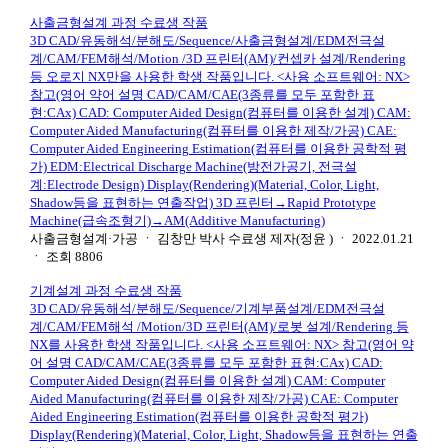
사출금형설계 과정 수료생 작품
3D CAD/유동해석/분해도/Sequence/사출금형설계/EDM전극설
계/CAM/FEM해석/Motion /3D 프린터(AM)/컨셉카 설계/Rendering
등 오로지 NX만을 사용한 학생 작품입니다. <사용 소프트웨어: NX>
참고(영어 약어 설명 CAD/CAM/CAE(3종류를 모두 포함한 표
현:CAx) CAD: Computer Aided Design(컴퓨터를 이용한 설계) CAM:
Computer Aided Manufacturing(컴퓨터를 이용한 제작/가공) CAE:
Computer Aided Engineering Estimation(컴퓨터를 이용한 공학적 평
가) EDM:Electrical Discharge Machine(방전가공기, 전극설
계:Electrode Design) Display(Rendering)(Material, Color, Light,
Shadow등을 표현하는 연출작업) 3D 프린터→Rapid Prototype
Machine(급속조형기)→AM(Additive Manufacturing)
사출금형설계·가공
ㆍ
김창만 박사 수료생 제자(정윤 )
ㆍ
2022.01.21
ㆍ
조회
8806
기계설계 과정 수료생 작품
3D CAD/유동해석/분해도/Sequence/기계부품설계/EDM전극설
계/CAM/FEM해석 /Motion/3D 프린터(AM)/로봇 설계/Rendering 등
NX를 사용한 학생 작품입니다. <사용 소프트웨어: NX> 참고(영어 약
어 설명 CAD/CAM/CAE(3종류를 모두 포함한 표현:CAx) CAD:
Computer Aided Design(컴퓨터를 이용한 설계) CAM: Computer
Aided Manufacturing(컴퓨터를 이용한 제작/가공) CAE: Computer
Aided Engineering Estimation(컴퓨터를 이용한 공학적 평가)
Display(Rendering)(Material, Color, Light, Shadow등을 표현하는 연출