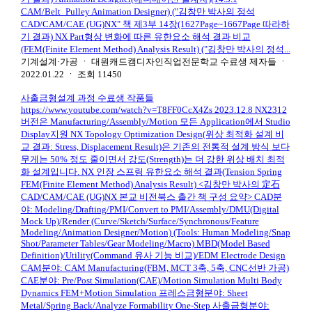
CAM/Belt_Pulley Animation Designer) ("김창만 박사의 정석
CAD/CAM/CAE (UG)NX" 책 제3부 14장(1627Page~1667Page 따라하
기 결과) NX Part형상 변화에 따른 유한요소 해석 결과 비교
(FEM(Finite Element Method) Analysis Result) ("김창만 박사의 정석...
기계설계·가공
ㆍ
대원캐드캠디자인직업전문학교 수료생 제자들
ㆍ
2022.01.22
ㆍ
조회
11450
사출금형설계 과정 수료생 작품들
https://www.youtube.com/watch?v=T8FF0CcX4Zs 2023.12.8 NX2312
버전은 Manufacturing/Assembly/Motion 모든 Application에서 Studio
Display지원 NX Topology Optimization Design(위상 최적화 설계 비
교 결과: Stress, Displacement Result)은 기존의 전통적 설계 방식 보다
무게는 50% 정도 줄이면서 강도(Strength)는 더 강한 위상 배치 최적
화 설계입니다. NX 인장 스프링 유한요소 해석 결과(Tension Spring
FEM(Finite Element Method) Analysis Result) <김창만 박사의 定石
CAD/CAM/CAE (UG)NX 본교 비전북스 출간 책 구성 요약> CAD분
야: Modeling/Drafting/PMI/Convert to PMI/Assembly/DMU(Digital
Mock Up)/Render (Curve/Sketch/Surface/Synchronous/Feature
Modeling/Animation Designer/Motion) (Tools: Human Modeling/Snap
Shot/Parameter Tables/Gear Modeling/Macro) MBD(Model Based
Definition)/Utility(Command 유사 기능 비교)/EDM Electrode Design
CAM분야: CAM Manufacturing(FBM, MCT 3축, 5축, CNC선반 가공)
CAE분야: Pre/Post Simulation(CAE)/Motion Simulation Multi Body
Dynamics FEM+Motion Simulation 프레스금형분야: Sheet
Metal/Spring Back/Analyze Formability One-Step 사출금형분야: