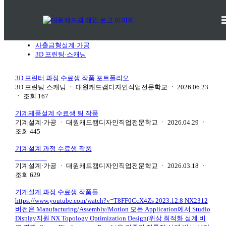
portfolio
전체
기계설계·가공
사출금형설계·가공
3D 프린팅·스캐닝
3D 프린터 과정 수료생 작품 포트폴리오
3D 프린팅·스캐닝
ㆍ
대원캐드캠디자인직업전문학교
ㆍ
2026.06.23
ㆍ
조회
167
기계제품설계 수료생 팀 작품
기계설계·가공
ㆍ
대원캐드캠디자인직업전문학교
ㆍ
2026.04.29
ㆍ
조회
445
기계설계 과정 수료생 작품
기계설계·가공
ㆍ
대원캐드캠디자인직업전문학교
ㆍ
2026.03.18
ㆍ
조회
629
기계설계 과정 수료생 작품들
https://www.youtube.com/watch?v=T8FF0CcX4Zs 2023.12.8 NX2312
버전은 Manufacturing/Assembly/Motion 모든 Application에서 Studio
Display지원 NX Topology Optimization Design(위상 최적화 설계 비