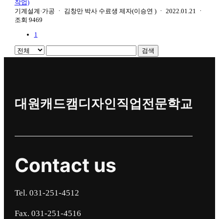
작업)
기계설계·가공
ㆍ
김창만 박사 수료생 제자(이승연 )
ㆍ
2022.01.21
ㆍ
조회
9469
1
검색
대원캐드캠디자인직업전문학교
Contact us
Tel. 031-251-4512
Fax. 031-251-4516