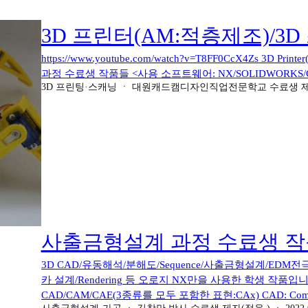
Sheet Metal/Spring Back/Analyze Formability One-St
Shape/Polygon Modeling/Reverse Engineeri
3D 프린터(AM:적층제조)/3
계 관련 자격증 3D Printer/Scanner분야: 3D Printing(AM: Add
환/MCT-CNC 선반 PB Setting/예제도면/G-M Code/3D PDF설
https://www.youtube.com/watch?v=T8FF0CcX4Zs 3D Print
학 해석)(14.1.1_Electric_Fan_Flexible Body Motion
과정 수료생 작품들 <사용 소프트웨어: NX/SOLIDWORKS/CA
14장(1541Page~1585Page 따라하기 결과) Multi Body Dyn
3D 프린팅·스캐닝
ㆍ
대원캐드캠디자인직업전문학교 수료생 
(14.2.1_Crank_Shaft_Flexible Body Motion) ("김창만
(1586Page~1626Page 따라하기 결과) Animation Designer
Animation Designer) ("김창만 박사의 정석 CAD/CAM/CAE
기 결과) NX Part형상 변화에 따른 유한요소 해석 결과 비교(FEM(Fini
만 박사의 정석...
사출금형설계 과정 수료생 작
3D CAD/유동해석/분해도/Sequence/사출금형설계/EDM전극설
카 설계/Rendering 등 오로지 NX만을 사용한 학생 작품입
CAD/CAM/CAE(3종류를 모두 포함한 표현:CAx) CAD: Comp