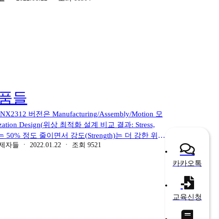
 (UG)NX 본교 비전북스 출간 책 구성 요약> CAD분야:
al Mock Up)/Render
tion Designer/Motion) (Tools: Human Modeling/Snap
Based Definition)/Utility(Command 유사 기능 비
ng(FBM, MCT 3축, 5축, CNC선반 가공) CAE분야:
y Dynamics FEM+Motion Simulation 프레스금형분야:
ep 사출금형분야: Mold Wizard 컨셉/역설계분야: Realize
ng 자격증분야: 사출금형설계 관련 자격증/전산응용기계제도/기계설
작품들
itive Manufacturing)/3D Scanning 부록: 단위변
정-출력 Multi Body Dynamics Analysis(다물체 동력
.8 NX2312 버전은 Manufacturing/Assembly/Motion 모
) ("김창만 박사의 정석 CAD/CAM/CAE (UG)NX" 책 제3부
mization Design(위상 최적화 설계 비교 결과: Stress,
amics Analysis(다물체 동력학 해석)
게는 50% 정도 줄이면서 강도(Strength)는 더 강한 위상
 박사의 정석 CAD/CAM/CAE (UG)NX" 책 제3부 14장
제자들
ㆍ
2022.01.22
ㆍ
조회
9521
 Spring FEM(Finite Element Method)
(에니메이션 설계자)(14.3.1 CAM/Belt_Pulley
 (UG)NX 본교 비전북스 출간 책 구성 요약> CAD분야:
 (UG)NX" 책 제3부 14장(1627Page~1667Page 따라하
카카오톡
al Mock Up)/Render
te Element Method) Analysis Result) ("김창
tion Designer/Motion) (Tools: Human Modeling/Snap
Based Definition)/Utility(Command 유사 기능 비
교육신청
ng(FBM, MCT 3축, 5축, CNC선반 가공) CAE분야:
y Dynamics FEM+Motion Simulation 프레스금형분야: