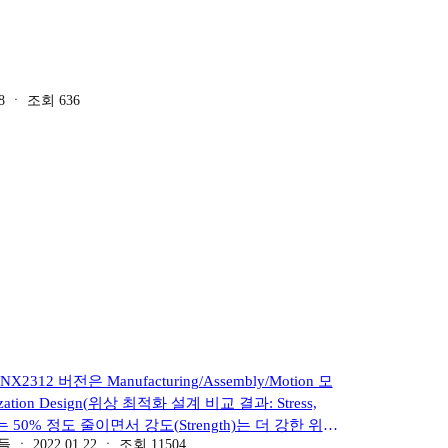
8
ㆍ
조회
636
.8 NX2312 버전은 Manufacturing/Assembly/Motion 모
mization Design(위상 최적화 설계 비교 결과: Stress,
게는 50% 정도 줄이면서 강도(Strength)는 더 강한 위상
들
ㆍ
2022.01.22
ㆍ
조회
11504
 Spring FEM(Finite Element Method)