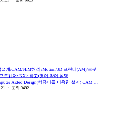
01.21
ㆍ
조회
8823
: Computer Aided Engineering Estimation(컴퓨
ne(방전가공기, 전극설계:Electrode Design)
등을 표현하는 연출작업) 3D 프린터→Rapid Prototype
계/CAM/FEM해석 /Motion/3D 프린터(AM)/로봇
 소프트웨어: NX> 참고(영어 약어 설명
uter Aided Design(컴퓨터를 이용한 설계) CAM:
.21
ㆍ
조회
9492
: Computer Aided Engineering Estimation(컴퓨
olor, Light, Shadow등을 표현하는 연출작업)