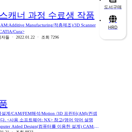
ep 사출금형분야: Mold Wizard 컨셉/역설계분야: Realize
도서구매
ng 자격증분야: 사출금형설계 관련 자격증/전산응용기계제도/기계설
D 스캐너 과정 수료생 작품
itive Manufacturing)/3D Scanning 부록: 단위변
정-출력 Multi Body Dynamics Analysis(다물체 동력
er(AM:Additive Manufacturing/적층제조)/3D Scanner
HRD
) ("김창만 박사의 정석 CAD/CAM/CAE (UG)NX" 책 제3부
TIA/Cura>
amics Analysis(다물체 동력학 해석)
제자들
ㆍ
2022.01.22
ㆍ
조회
7296
 박사의 정석 CAD/CAM/CAE (UG)NX" 책 제3부 14장
(에니메이션 설계자)(14.3.1 CAM/Belt_Pulley
 (UG)NX" 책 제3부 14장(1627Page~1667Page 따라하
te Element Method) Analysis Result) ("김창
품
계/CAM/FEM해석/Motion /3D 프린터(AM)/컨셉
니다. <사용 소프트웨어: NX> 참고(영어 약어 설명
uter Aided Design(컴퓨터를 이용한 설계) CAM: