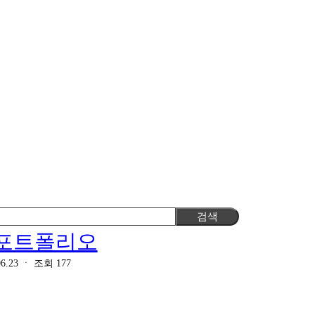
검색
 포트폴리오
6.23
ㆍ
조회
177