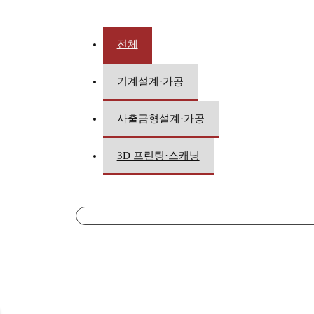
전체
기계설계·가공
사출금형설계·가공
3D 프린팅·스캐닝