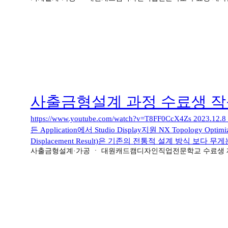
Analysis Result) <김창만 박사의 定石 CAD/CAM/CAE
Modeling/Drafting/PMI/Convert to PMI/Assembly/DMU(Digit
(Curve/Sketch/Surface/Synchronous/Feature Modeling/Anima
Shot/Parameter Tables/Gear Modeling/Macro) MBD(Model 
교)/EDM Electrode Design CAM분야: CAM Manufacturi
Pre/Post Simulation(CAE)/Motion Simulation Multi Bod
Sheet Metal/Spring Back/Analyze Formability One-St
Shape/Polygon Modeling/Reverse Engineeri
사출금형설계 과정 수료생 
계 관련 자격증 3D Printer/Scanner분야: 3D Printing(AM: Add
환/MCT-CNC 선반 PB Setting/예제도면/G-M Code/3D PDF설
https://www.youtube.com/watch?v=T8FF0CcX4Zs 2023.12
학 해석)(14.1.1_Electric_Fan_Flexible Body Motion
든 Application에서 Studio Display지원 NX Topology Opti
14장(1541Page~1585Page 따라하기 결과) Multi Body Dyn
Displacement Result)은 기존의 전통적 설계 방식 보다 무
(14.2.1_Crank_Shaft_Flexible Body Motion) ("김창만
사출금형설계·가공
ㆍ
대원캐드캠디자인직업전문학교 수료생 
배치 최적화 설계입니다. NX 인장 스프링 유한요소 해석 결과(Tension
(1586Page~1626Page 따라하기 결과) Animation Designer
Analysis Result) <김창만 박사의 定石 CAD/CAM/CAE
Animation Designer) ("김창만 박사의 정석 CAD/CAM/CAE
Modeling/Drafting/PMI/Convert to PMI/Assembly/DMU(Digit
기 결과) NX Part형상 변화에 따른 유한요소 해석 결과 비교(FEM(Fini
(Curve/Sketch/Surface/Synchronous/Feature Modeling/Anima
만 박사의 정석...
Shot/Parameter Tables/Gear Modeling/Macro) MBD(Model 
교)/EDM Electrode Design CAM분야: CAM Manufacturi
Pre/Post Simulation(CAE)/Motion Simulation Multi Bod