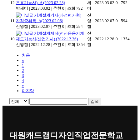
12
운용기능사)_A (2023.02.28)
세
2023.03.02
0
792
박세미
|
2023.03.02
|
추천 0
|
조회 792
미
기계설계기사(과정평가형)
신
11
자격증취득_A(2023.02.06)
영
2023.02.07
0
594
신영철
|
2023.02.07
|
추천 0
|
조회 594
철
기계설계제작(전산응용기계
신
10
제도기능사/산업기사) (2022.12.26)
영
2022.12.28
0
1354
신영철
|
2022.12.28
|
추천 0
|
조회 1354
철
처음
«
1
2
3
4
»
마지막
검색
대원캐드캠디자인직업전문학교