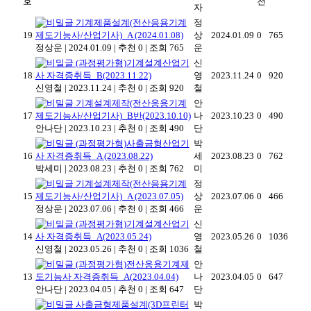
호
천
자
기계제품설계(전산응용기계
정
19
제도기능사/산업기사)_A (2024.01.08)
상
2024.01.09
0
765
정상운
|
2024.01.09
|
추천 0
|
조회 765
운
(과정평가형)기계설계산업기
신
18
사 자격증취득_B(2023.11.22)
영
2023.11.24
0
920
신영철
|
2023.11.24
|
추천 0
|
조회 920
철
기계설계제작(전산응용기계
안
17
제도기능사/산업기사)_B반(2023.10.10)
나
2023.10.23
0
490
안나단
|
2023.10.23
|
추천 0
|
조회 490
단
(과정평가형)사출금형산업기
박
16
사 자격증취득_A (2023.08.22)
세
2023.08.23
0
762
박세미
|
2023.08.23
|
추천 0
|
조회 762
미
기계설계제작(전산응용기계
정
15
제도기능사/산업기사)_A (2023.07.05)
상
2023.07.06
0
466
정상운
|
2023.07.06
|
추천 0
|
조회 466
운
(과정평가형)기계설계산업기
신
14
사 자격증취득_A(2023.05.24)
영
2023.05.26
0
1036
신영철
|
2023.05.26
|
추천 0
|
조회 1036
철
(과정평가형)전산응용기계제
안
13
도기능사 자격증취득_A(2023.04.04)
나
2023.04.05
0
647
안나단
|
2023.04.05
|
추천 0
|
조회 647
단
사출금형제품설계(3D프린터
박