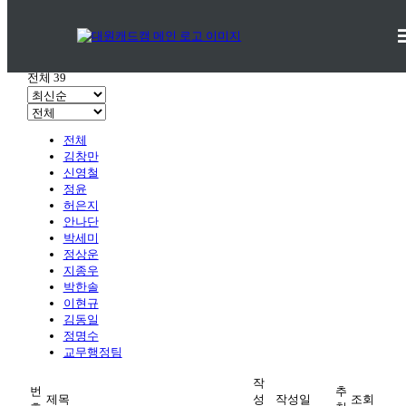
교수자료실
커뮤니티 > 교육연구자료 >
교수자료실
전체 39
전체
김창만
신영철
정윤
허은지
안나단
박세미
정상운
지종우
박한솔
이현규
김동일
정명수
교무행정팀
작
번
추
제목
성
작성일
조회