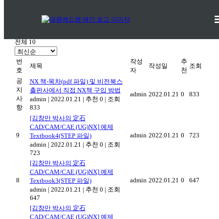
도서자료실
비전북스 >
도서자료실
전체 10
번
작성
추
제목
작성일
조회
호
자
천
공
NX 책-목차(pdf 파일) 및 비전북스
지
출판사에서 직접 NX책 구입 방법
admin
2022.01.21
0
833
사
admin
|
2022.01.21
|
추천 0
|
조회
항
833
[김창만 박사의 定石
CAD/CAM/CAE (UG)NX] 예제
9
admin
2022.01.21
0
723
Textbook4(STEP 파일)
admin
|
2022.01.21
|
추천 0
|
조회
723
[김창만 박사의 定石
CAD/CAM/CAE (UG)NX] 예제
8
admin
2022.01.21
0
647
Textbook3(STEP 파일)
admin
|
2022.01.21
|
추천 0
|
조회
647
[김창만 박사의 定石
CAD/CAM/CAE (UG)NX] 예제